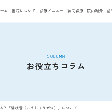
ーム
当院について
診療メニュー
訪問診療
院内紹介
歯
COLUMN
お役立ちコラム
小児歯科
口腔外科・
親知らず抜歯
マウスピース
る？「溝状舌（こうじょうぜつ）」について