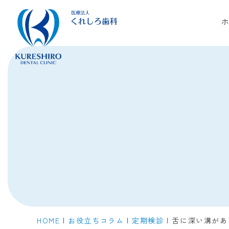
ホ
虫歯・
根管治療
歯周病治療
HOME
|
お役立ちコラム
|
定期検診
|
舌に深い溝があ