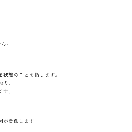
せん。
る状態
のことを指します。
おり、
です。
因が関係します。