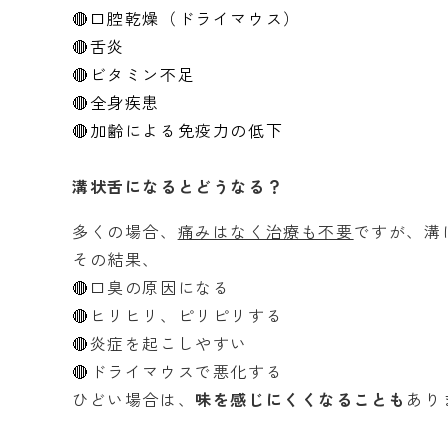
🔴口腔乾燥（ドライマウス）
🔴舌炎
🔴ビタミン不足
🔴全身疾患
🔴加齢による免疫力の低下
溝状舌になるとどうなる？
多くの場合、
痛みはなく治療も不要
ですが、溝
その結果、
🔴
口臭の原因になる
🔴
ヒリヒリ、ピリピリする
🔴
炎症を起こしやすい
🔴
ドライマウスで悪化する
ひどい場合は、
味を感じにくくなることも
あり