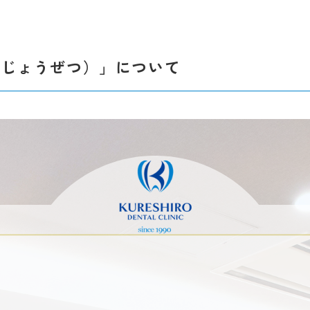
審美歯科
小児矯正・成人矯正
（ホワイトニング、セラミッ
うじょうぜつ）」について
ク）