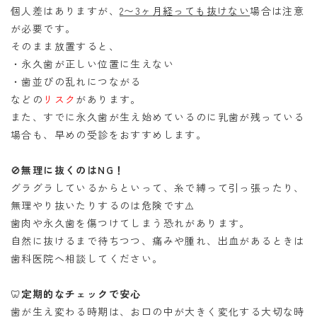
個人差はありますが、
2〜3ヶ月経っても抜けない
場合は注意
が必要です。
そのまま放置すると、
・永久歯が正しい位置に生えない
・歯並びの乱れにつながる
などの
リスク
があります。
また、すでに永久歯が生え始めているのに乳歯が残っている
場合も、早めの受診をおすすめします。
🚫
無理に抜くのはNG！
グラグラしているからといって、糸で縛って引っ張ったり、
無理やり抜いたりするのは危険です⚠️
歯肉や永久歯を傷つけてしまう恐れがあります。
自然に抜けるまで待ちつつ、痛みや腫れ、出血があるときは
歯科医院へ相談してください。
🦷
定期的なチェックで安心
歯が生え変わる時期は、お口の中が大きく変化する大切な時