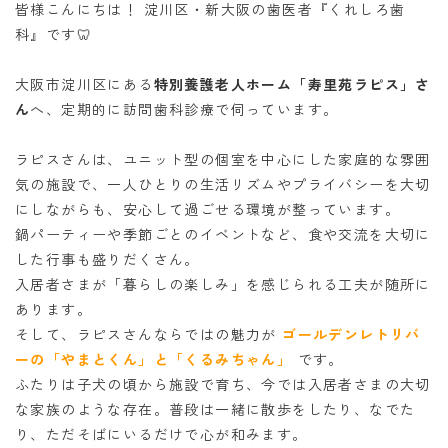
皆様こんにちは！ 淀川区・新大阪の歯医者『くれしろ歯
科』です🦷
大阪市淀川区にある
特別養護老人ホーム「寿里苑ラピス」さ
ん
へ、定期的に訪問歯科診療で伺っています。
ラピスさんは、ユニット型の個室を中心にした家庭的な雰囲
気の施設で、一人ひとりの生活リズムやプライバシーを大切
にしながらも、安心して過ごせる環境が整っています。
鍋パーティーや季節ごとのイベントなど、食や交流を大切に
した行事も盛りだくさん。
入居者さまが「暮らしの楽しみ」を感じられる工夫が随所に
あります。
そして、ラピスさんならではの魅力が
ゴールデンレトリバ
ーの「やまとくん」と「くるみちゃん」
です。
ふたりは子犬の頃から施設で育ち、今では入居者さまの大切
な家族のような存在。普段は一緒に散歩をしたり、なでた
り、ただそばにいるだけで心が和みます。