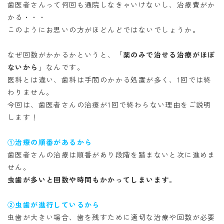
歯医者さんって何回も通院しなきゃいけないし、治療費がか
かる・・・
このようにお思いの方がほどんどではないでしょうか。
なぜ回数がかかるかというと、「
薬のみで治せる治療がほぼ
ないから
」
なんです。
医科とは違い、歯科は手間のかかる処置が多く、1回では終
わりません。
今回は、歯医者さんの治療が
1回で終わらない理由をご説明
します！
①治療の順番があるから
歯医者さんの治療は順番があり段階を
踏まないと次に進めま
せん。
虫歯が多いと回数や時間も
かかってしまいます
。
②虫歯が進行しているから
虫歯が大きい場合、歯を残すために適切な
治療や回数が必要